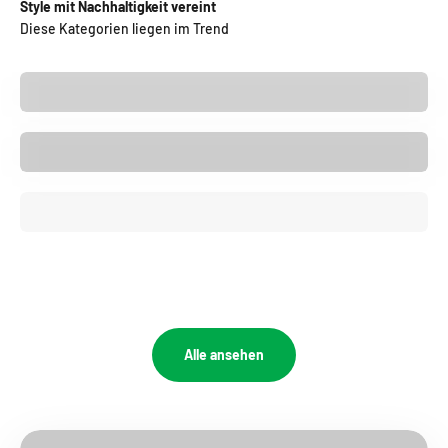
Style mit Nachhaltigkeit vereint
Diese Kategorien liegen im Trend
Samtweiche Bio-Baumwolle
Finde dein neues Lieblingshirt!
Vereine Style & Statement
Setze dein Vegan Footprint
Nachwachsender Kork
Die perfekte Lederalternative
Eli & Daniel / Gründer
Unsere Werte
Alle ansehen
Mehr über uns