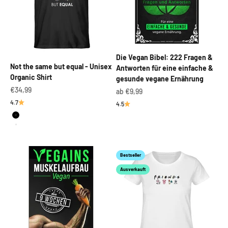
Die Vegan Bibel: 222 Fragen &
Not the same but equal - Unisex
Antworten für eine einfache &
Organic Shirt
gesunde vegane Ernährung
Angebot
€34,99
Angebot
ab €9,99
4.7
4.5
Schwarz
Weiß
Bestseller
Ausverkauft