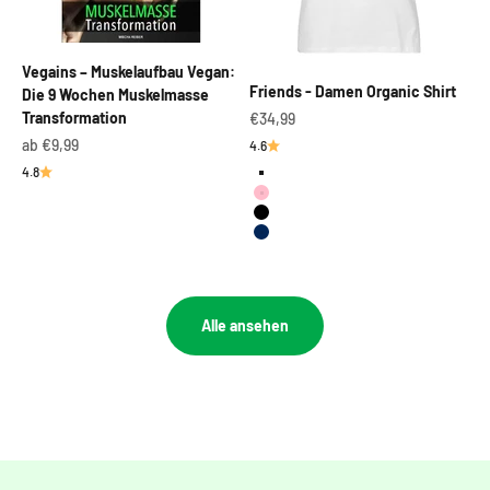
Vegains – Muskelaufbau Vegan:
Friends - Damen Organic Shirt
Die 9 Wochen Muskelmasse
Angebot
Transformation
€34,99
Angebot
ab €9,99
4.6
4.8
Weiß
Cotton Pink
Schwarz
French Navy
Alle ansehen