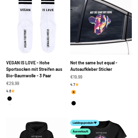
VEGAN IS LOVE - Hohe
Not the same but equal -
Sportsocken mit Streifen aus
Autoaufkleber Sticker
Bio-Baumwolle - 3 Paar
Angebot
€19,99
Angebot
€29,99
4.7
4.8
Gelb
Weiß
Schwarz
Schwarz
Weiß
Lieblingsprodukt 💙
Ausverkauft