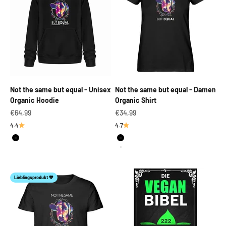
Not the same but equal - Unisex
Not the same but equal - Damen
Organic Hoodie
Organic Shirt
Angebot
Angebot
€64,99
€34,99
4.4
4.7
Schwarz
Schwarz
Weiß
Lieblingsprodukt 💙