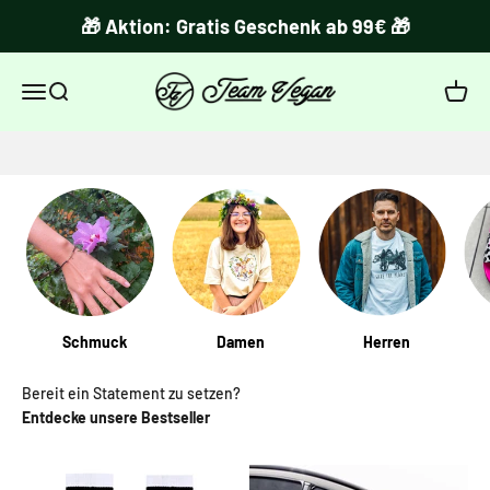
Zum Inhalt springen
🎁 Aktion: Gratis Geschenk ab 99€ 🎁
Welcome to the animals lovers club!
Team Vegan ©
Navigationsmenü öffnen
Suche öffnen
Warenk
ZUM PRODUKT
Schmuck
Damen
Herren
Bereit ein Statement zu setzen?
Entdecke unsere Bestseller